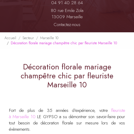
04 91 40 28 64
80 rue Emile Zola
13009 Marseille
Contactez-nous
Accueil
Secteur
Marseille 10
Décoration florale mariage champêtre chic par fleuriste Marseille 10
Décoration florale mariage
champêtre chic par fleuriste
Marseille 10
Fort de plus de 35 années d'expérience, votre
fleuriste
à Marseille 10
LE GYPSO a su démontrer son savoir-faire pour
tout besoin de décoration florale sur mesure lors de vos
évènements.