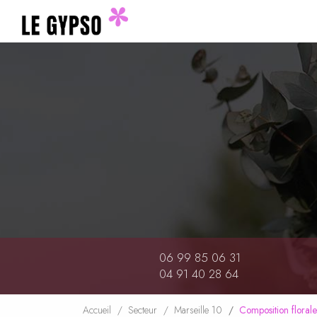
Navigation principale
Aller
au
contenu
principal
06 99 85 06 31
04 91 40 28 64
Accueil
Secteur
Marseille 10
Composition florale