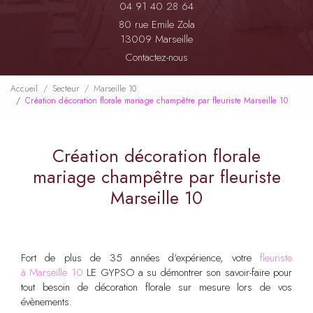
04 91 40 28 64
80 rue Emile Zola
13009 Marseille
Contactez-nous
Accueil
Secteur
Marseille 10
Création décoration florale mariage champêtre par fleuriste Marseille 10
Création décoration florale
mariage champêtre par fleuriste
Marseille 10
Fort de plus de 35 années d'expérience, votre
fleuriste
à Marseille 10
LE GYPSO a su démontrer son savoir-faire pour
tout besoin de décoration florale sur mesure lors de vos
évènements.