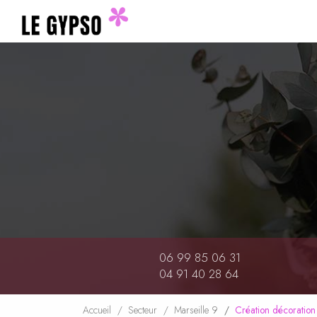
Navigation principale
Aller
au
contenu
principal
06 99 85 06 31
04 91 40 28 64
Accueil
Secteur
Marseille 9
Création décoration 