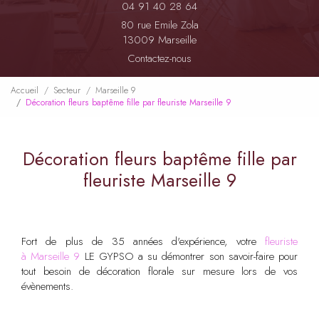
04 91 40 28 64
80 rue Emile Zola
13009 Marseille
Contactez-nous
Accueil
Secteur
Marseille 9
Décoration fleurs baptême fille par fleuriste Marseille 9
Décoration fleurs baptême fille par
fleuriste Marseille 9
Fort de plus de 35 années d'expérience, votre
fleuriste
à Marseille 9
LE GYPSO a su démontrer son savoir-faire pour
tout besoin de décoration florale sur mesure lors de vos
évènements.