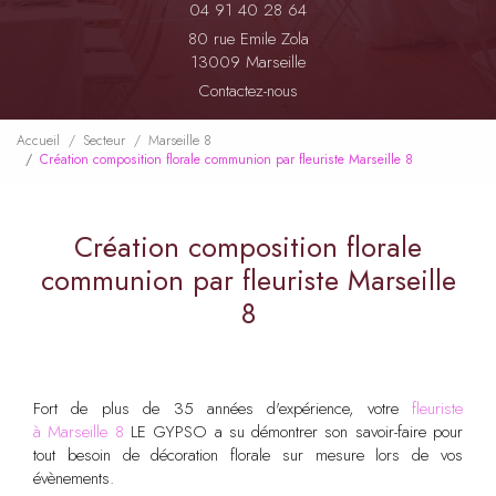
04 91 40 28 64
80 rue Emile Zola
13009 Marseille
Contactez-nous
Accueil
Secteur
Marseille 8
Création composition florale communion par fleuriste Marseille 8
Création composition florale
communion par fleuriste Marseille
8
Fort de plus de 35 années d'expérience, votre
fleuriste
à Marseille 8
LE GYPSO a su démontrer son savoir-faire pour
tout besoin de décoration florale sur mesure lors de vos
évènements.