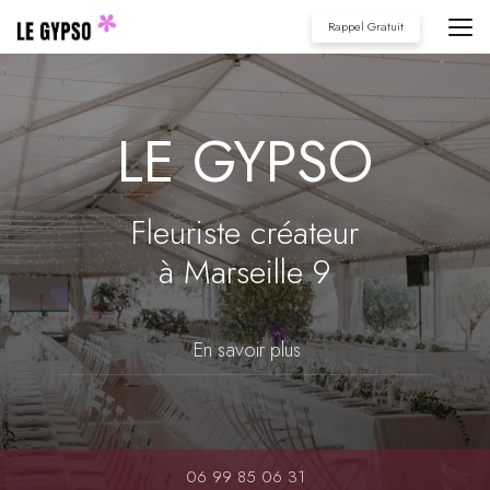
Aller
Rappel Gratuit
au
contenu
principal
LE GYPSO
Fleuriste créateur
à Marseille 9
En savoir plus
06 99 85 06 31